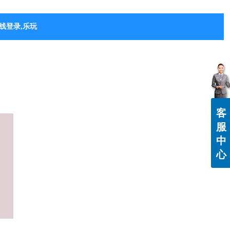
线登录,乐玩（中国）
客
服
中
心