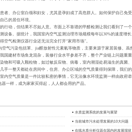
患者、办公室白领和妇女，尤其是孕妇成了高危群人。如何保护自己免受
自己的居住环境。
的行动，但结果不尽如人意。市面上不靠谱的甲醛检测让我们看到了一个
测设备。据统计，我国室内空气监测治理市场规模每年以30%的速度增
得空气检测仪器行业还无法完全打开“家用市场”。
污染包括苯、jia醛放射性元素氡等物质，主要来源于家居装修。虽然我国《GB/
我国建材市场鱼龙混杂，装修行业水平参差不齐，整个产业链上问题重重
染物和可吸入颗粒物，如过敏反应物、病毒，室内潮湿处易滋生的真菌、细菌，
几乎一整天都处在房间中，住房、办公区域的空气质量得到保障，我们的
室内空气质量是一件比较私密的事情，它无法像水环境监测一样由政府牵
电器一样，成为家家买得起，人人都会用的产品。
水质监测系统的发展与展望
当前城市污水处理发展的10大问题
在线水质分析仪器在国内的发展现状