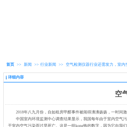
首页
>>
新闻
>>
行业新闻
>>
空气检测仪器行业还需发力，室内
详细内容
空
2018年八九月份，自如租房甲醛事件被闹得沸沸扬扬，一时间
中国室内环境监测中心调查结果显示，我国每年由于室内空气污染引
于室内空气污染而过早死亡。这是一组kong怖的数字，因为它向我