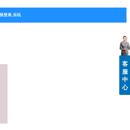
线登录,乐玩（中国）
客
服
中
心