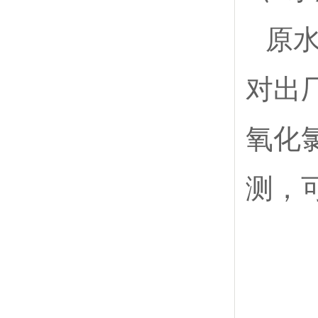
原
对出
氧化
测，