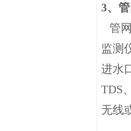
3、
管
监测
进水
TD
无线