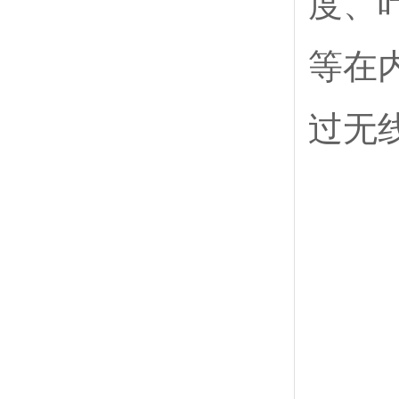
度、
等在
过无