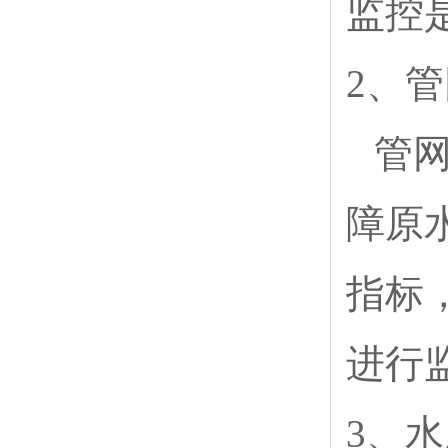
监控
2、
管
障原
指标
进行
3、