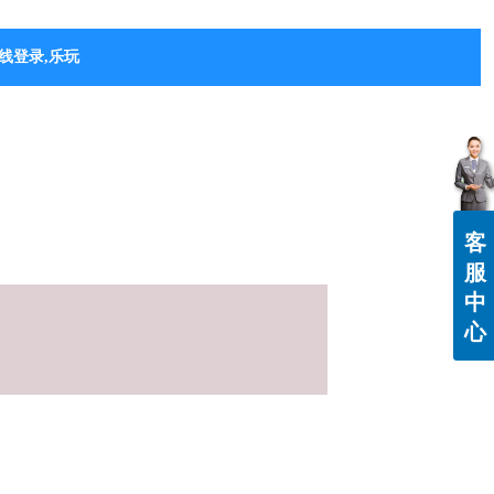
线登录,乐玩（中国）
客
服
中
心